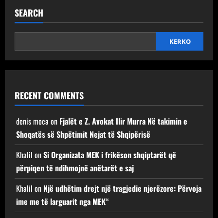
SEARCH
KERKO
RECENT COMMENTS
denis moca
on
Fjalët e Z. Avokat Ilir Murra Në takimin e
Shoqatës së Shpëtimit Nejat të Shqipërisë
Khalil
on
Si Organizata MEK i frikëson shqiptarët që
përpiqen të ndihmojnë anëtarët e saj
Khalil
on
Një udhëtim drejt një tragjedie njerëzore: Përvoja
ime me të larguarit nga MEK“