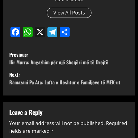
View All Posts
Facebook
WhatsApp
X
Telegram
Share
P
Previous:
o
Ilir Murra: Angazhim për një Shoqëri më të Drejtë
Next:
s
Ramazani Pa Ata: Lufta e Heshtur e Familjeve të MEK-ut
t
n
Leave a Reply
a
Your email address will not be published.
Required
v
fields are marked
*