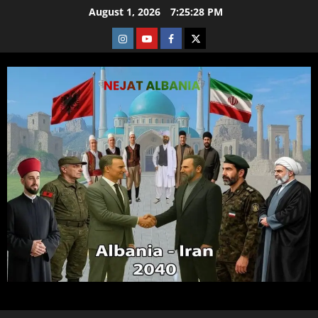
Skip
August 1, 2026
7:25:29 PM
to
Instagram
Youtube
Facebook
X
content