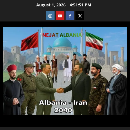
Skip
August 1, 2026
4:51:51 PM
to
Instagram
Youtube
Facebook
X
content