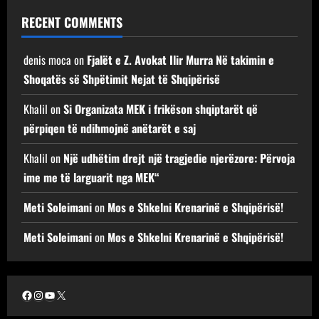
RECENT COMMENTS
denis moca
on
Fjalët e Z. Avokat Ilir Murra Në takimin e
Shoqatës së Shpëtimit Nejat të Shqipërisë
Khalil
on
Si Organizata MEK i frikëson shqiptarët që
përpiqen të ndihmojnë anëtarët e saj
Khalil
on
Një udhëtim drejt një tragjedie njerëzore: Përvoja
ime me të larguarit nga MEK“
Meti Soleimani
on
Mos e Shkelni Krenarinë e Shqipërisë!
Meti Soleimani
on
Mos e Shkelni Krenarinë e Shqipërisë!
Facebook
Instagram
YouTube
X