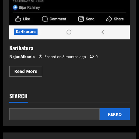
Karikatura
Karikatura
Nejat Albania
Posted on 8 months ago
0
Read
Read More
more
about
Karikatura
SEARCH
KERKO