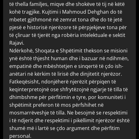
të thella familjes, miqve dhe shokëve të tij në këtë
kohë tragjike. Kujtimi i Mahmoud Dehghan do të
mbetet gjithmonë në zemrat tona dhe do të jetë
pjesë e historisë njerëzore të përpjekjeve tona për
të çliruar të tjerët nga robëria intelektuale e sektit
Rajavi.
Ndërkohë, Shoqata e Shpëtimit thekson se misioni
ynë është thjesht human dhe i bazuar në ndihmën,
empatinë dhe mbështetjen e sinqertë të çdo ish-
anëtari në kërkim të lirisë dhe dinjitetit njerëzor.
Fatkeqësisht, ndonjëherë njerëzit përpiqen të
keqinterpretojnë ose shfrytëzojnë ngjarje të tilla të
dhimbshme për përfitimin e tyre, por komuniteti i
shpëtimit preferon të mos përfshihet në
mosmarrëveshje të tilla. Ne besojmë se respektimi
i të ndjerit dhe respektimi i pikëllimit njerëzor është
shumë më i lartë se çdo argument dhe përfitim
personal.