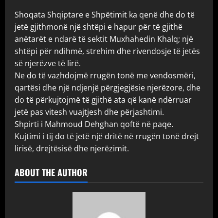
Shoqata Shqiptare e Shpëtimit ka qenë dhe do të
jetë gjithmonë një shtëpi e hapur për të gjithë
anëtarët e ndarë të sektit Muxhahedin Khalq; një
shtëpi për ndihmë, strehim dhe rivendosje të jetës
së njerëzve të lirë.
Ne do të vazhdojmë rrugën tonë me vendosmëri,
qartësi dhe një ndjenjë përgjegjësie njerëzore, dhe
do të përkujtojmë të gjithë ata që kanë ndërruar
jetë pas vitesh vuajtjesh dhe përjashtimi.
Shpirti i Mahmoud Dehghan qoftë në paqe.
Kujtimi i tij do të jetë një dritë në rrugën tonë drejt
lirisë, drejtësisë dhe njerëzimit.
ABOUT THE AUTHOR