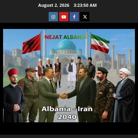
Skip
August 2, 2026
3:23:51 AM
to
Instagram
Youtube
Facebook
X
content