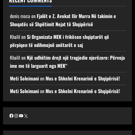
RECENT COMMENTS
denis moca
on
Fjalët e Z. Avokat Ilir Murra Në takimin e
Shoqatës së Shpëtimit Nejat të Shqipërisë
Khalil
on
Si Organizata MEK i frikëson shqiptarët që
përpiqen të ndihmojnë anëtarët e saj
Khalil
on
Një udhëtim drejt një tragjedie njerëzore: Përvoja
ime me të larguarit nga MEK“
Meti Soleimani
on
Mos e Shkelni Krenarinë e Shqipërisë!
Meti Soleimani
on
Mos e Shkelni Krenarinë e Shqipërisë!
Facebook
Instagram
YouTube
X