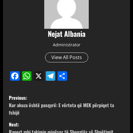
Nejat Albania
Administrator
View All Posts
Facebook
WhatsApp
X
Telegram
Share
P
Previous:
o
Kur akuza është pasqyrë: E vërteta që MEK përpiqet ta
fshijë
s
Next:
t
Raport mbi takimin miqësor të Shoqatës së Shpëtimit