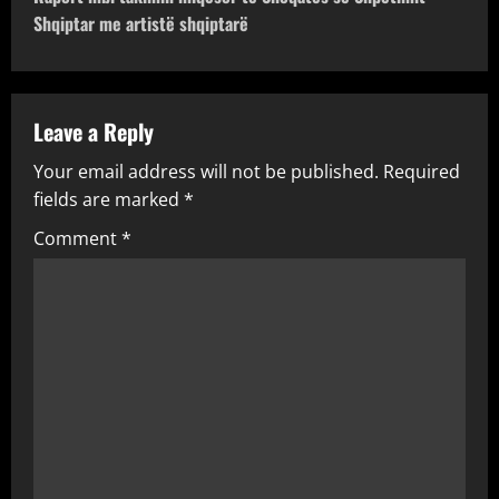
Shqiptar me artistë shqiptarë
n
a
v
Leave a Reply
Your email address will not be published.
Required
i
fields are marked
*
g
Comment
*
a
t
i
o
n