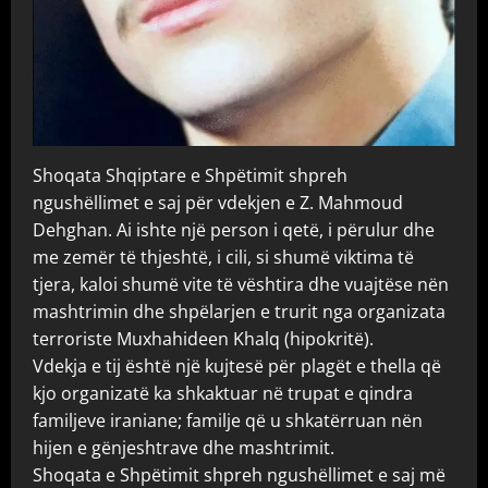
Shoqata Shqiptare e Shpëtimit shpreh
ngushëllimet e saj për vdekjen e Z. Mahmoud
Dehghan. Ai ishte një person i qetë, i përulur dhe
me zemër të thjeshtë, i cili, si shumë viktima të
tjera, kaloi shumë vite të vështira dhe vuajtëse nën
mashtrimin dhe shpëlarjen e trurit nga organizata
terroriste Muxhahideen Khalq (hipokritë).
Vdekja e tij është një kujtesë për plagët e thella që
kjo organizatë ka shkaktuar në trupat e qindra
familjeve iraniane; familje që u shkatërruan nën
hijen e gënjeshtrave dhe mashtrimit.
Shoqata e Shpëtimit shpreh ngushëllimet e saj më