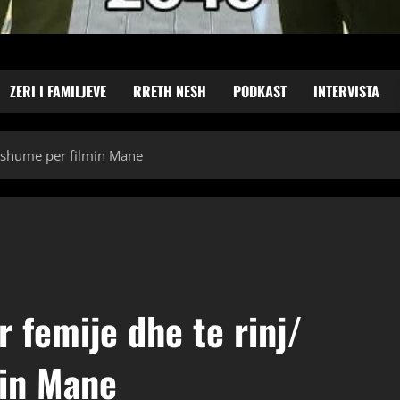
ZERI I FAMILJEVE
RRETH NESH
PODKAST
INTERVISTA
Me shume per filmin Mane
er femije dhe te rinj/
in Mane