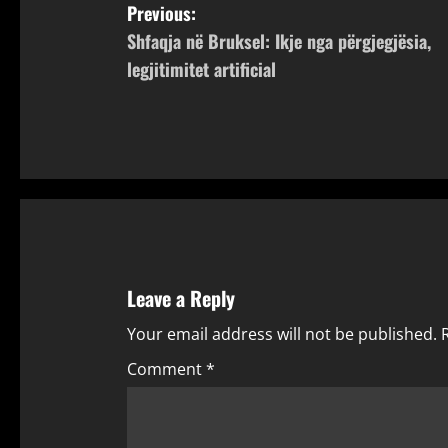
P
Previous:
Shfaqja në Bruksel: Ikje nga përgjegjësia,
o
legjitimitet artificial
s
t
n
a
v
Leave a Reply
i
Your email address will not be published.
g
Comment
*
a
t