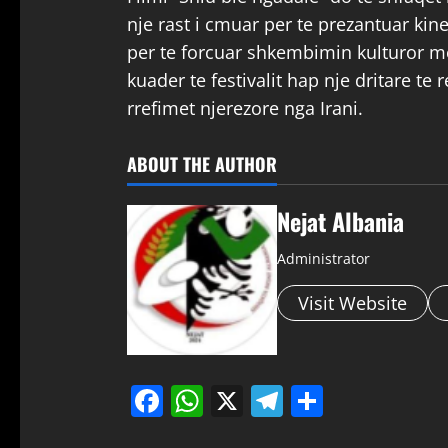
nje rast i cmuar per te prezantuar ki
per te forcuar shkembimin kulturor me
kuader te festivalit hap nje dritare te 
rrefimet njerezore nga Irani.
ABOUT THE AUTHOR
Nejat Albania
Administrator
Visit Website
Facebook
WhatsApp
X
Telegram
Share