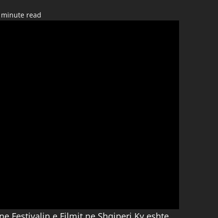
 minute read
ne Festivalin e Filmit ne Shqiperi.Ky eshte