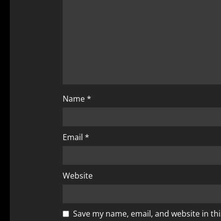
i
o
n
Name
*
Email
*
Website
Save my name, email, and website in th