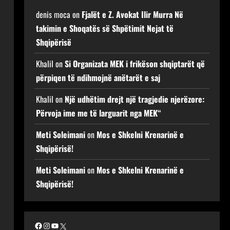
denis moca
on
Fjalët e Z. Avokat Ilir Murra Në
takimin e Shoqatës së Shpëtimit Nejat të
Shqipërisë
Khalil
on
Si Organizata MEK i frikëson shqiptarët që
përpiqen të ndihmojnë anëtarët e saj
Khalil
on
Një udhëtim drejt një tragjedie njerëzore:
Përvoja ime me të larguarit nga MEK“
Meti Soleimani
on
Mos e Shkelni Krenarinë e
Shqipërisë!
Meti Soleimani
on
Mos e Shkelni Krenarinë e
Shqipërisë!
Facebook
Instagram
YouTube
X