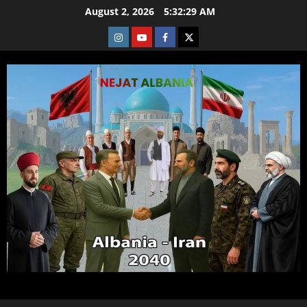
Skip
August 2, 2026
5:32:30 AM
to
Instagram
Youtube
Facebook
X
content