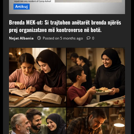
Artikuj
Brenda MEK-ut: Si trajtohen anëtarët brenda njërës
prej organizatave më kontroverse në botë.
Nejat Albania
Posted on 5 months ago
0