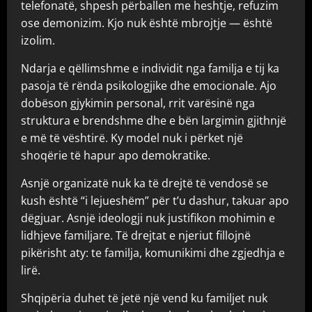
telefonatë, shpesh përballen me heshtje, refuzim
ose demonizim. Kjo nuk është mbrojtje — është
izolim.
Ndarja e qëllimshme e individit nga familja e tij ka
pasoja të rënda psikologjike dhe emocionale. Ajo
dobëson gjykimin personal, rrit varësinë nga
struktura e brendshme dhe e bën largimin gjithnjë
e më të vështirë. Ky model nuk i përket një
shoqërie të hapur apo demokratike.
Asnjë organizatë nuk ka të drejtë të vendosë se
kush është “i lejueshëm” për t’u dashur, takuar apo
dëgjuar. Asnjë ideologji nuk justifikon mohimin e
lidhjeve familjare. Të drejtat e njeriut fillojnë
pikërisht aty: te familja, komunikimi dhe zgjedhja e
lirë.
Shqipëria duhet të jetë një vend ku familjet nuk