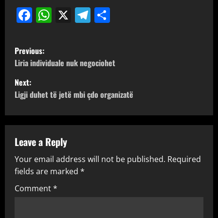
Facebook
WhatsApp
X
Telegram
Share
P
Previous:
o
Liria individuale nuk negociohet
Next:
s
Ligji duhet të jetë mbi çdo organizatë
t
n
Leave a Reply
a
Your email address will not be published.
Required
v
fields are marked
*
i
Comment
*
g