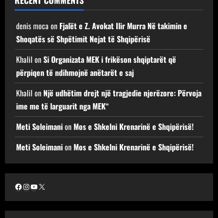
denis moca
on
Fjalët e Z. Avokat Ilir Murra Në takimin e
Shoqatës së Shpëtimit Nejat të Shqipërisë
Khalil
on
Si Organizata MEK i frikëson shqiptarët që
përpiqen të ndihmojnë anëtarët e saj
Khalil
on
Një udhëtim drejt një tragjedie njerëzore: Përvoja
ime me të larguarit nga MEK“
Meti Soleimani
on
Mos e Shkelni Krenarinë e Shqipërisë!
Meti Soleimani
on
Mos e Shkelni Krenarinë e Shqipërisë!
Facebook
Instagram
YouTube
X