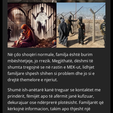
Në çdo shoqëri normale, familja është burim
mbështetjeje, jo rrezik. Megjithatë, dëshmi të
shumta tregojnë se në rastin e MEK-ut, lidhjet
familjare shpesh shihen si problem dhe jo si e
drejtë themelore e njeriut.
Shumë ish-anëtarë kanë treguar se kontaktet me
prindërit, fëmijët apo të afërmit janë kufizuar,
dekurajuar ose ndërprerë plotësisht. Familjarët që
kërkojnë informacion, takim apo thjesht një