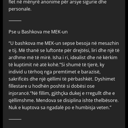
flet në mënyrë anonime për arsye sigurie dhe
personale.
⸻
Pse u Bashkova me MEK-un
“U bashkova me MEK-un sepse besoja në mesazhin
e tij. Më thanë se luftonte për drejtësi, liri dhe një të
ardhme më të mirë. Isha i ri, idealist dhe në kërkim
të kuptimit në atë kohë.”Si shumë të tjerë, ky
individ u tërhoq nga premtimet e barazisë,
sakrificës dhe një qëllimi të përbashkët. Dyshimet
fillestare u hodhën poshtë si dobësi ose
injorancë.“Në fillim, gjithçka dukej e rregullt dhe e
qëllimshme. Mendova se disiplina ishte thelbësore.
Nuk e kuptova sa ngadalë po e humbisja veten.”
⸻