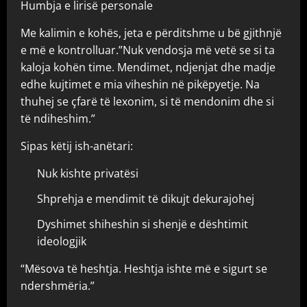
Humbja e lirisë personale
Me kalimin e kohës, jeta e përditshme u bë gjithnjë
e më e kontrolluar.”Nuk vendosja më vetë se si ta
kaloja kohën time. Mendimet, ndjenjat dhe madje
edhe kujtimet e mia viheshin në pikëpyetje. Na
thuhej se çfarë të lexonim, si të mendonim dhe si
të ndiheshim.”
Sipas këtij ish-anëtari:
Nuk kishte privatësi
Shprehja e mendimit të dikujt dekurajohej
Dyshimet shiheshin si shenjë e dështimit
ideologjik
“Mësova të heshtja. Heshtja ishte më e sigurt se
ndershmëria.”