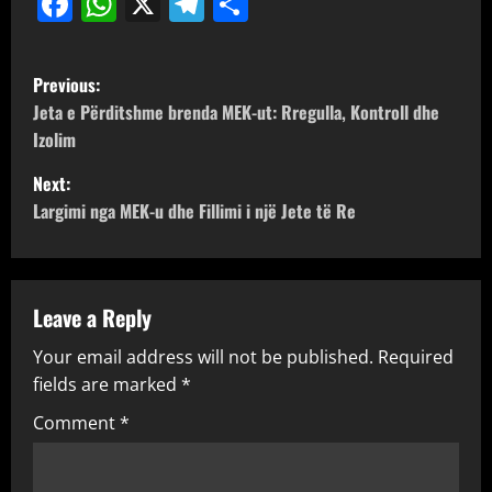
Facebook
WhatsApp
X
Telegram
Share
P
Previous:
o
Jeta e Përditshme brenda MEK-ut: Rregulla, Kontroll dhe
Izolim
s
Next:
t
Largimi nga MEK-u dhe Fillimi i një Jete të Re
n
a
Leave a Reply
v
Your email address will not be published.
Required
fields are marked
*
i
Comment
*
g
a