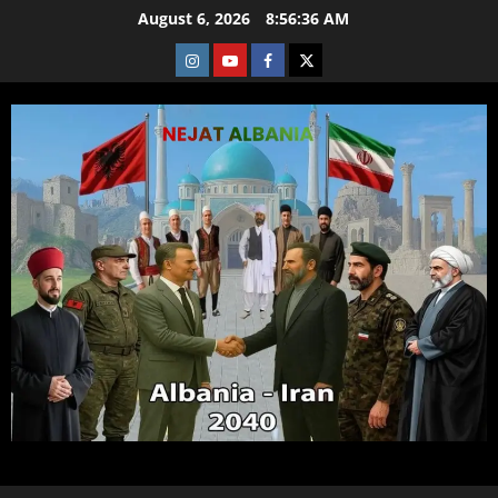
Skip
August 6, 2026
8:56:37 AM
to
Instagram
Youtube
Facebook
X
content