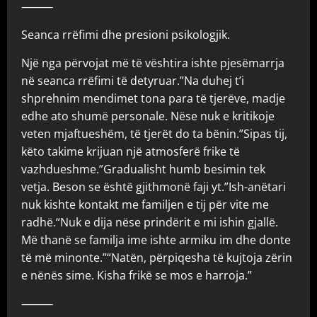
⸻
Seanca rrëfimi dhe presioni psikologjik.
Një nga përvojat më të vështira ishte pjesëmarrja
në seanca rrëfimi të detyruar.”Na duhej t’i
shprehnim mendimet tona para të tjerëve, madje
edhe ato shumë personale. Nëse nuk e kritikoje
veten mjaftueshëm, të tjerët do ta bënin.”Sipas tij,
këto takime krijuan një atmosferë frike të
vazhdueshme.”Gradualisht humb besimin tek
vetja. Beson se është gjithmonë faji yt.”Ish-anëtari
nuk kishte kontakt me familjen e tij për vite me
radhë.“Nuk e dija nëse prindërit e mi ishin gjallë.
Më thanë se familja ime ishte armiku im dhe donte
të më minonte.”“Natën, përpiqesha të kujtoja zërin
e nënës sime. Kisha frikë se mos e harroja.”
⸻