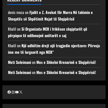
denis moca
on
Fjalët e Z. Avokat Ilir Murra Në takimin e
Shoqatës së Shpëtimit Nejat të Shqipërisë
Khalil
on
Si Organizata MEK i frikëson shqiptarët që
përpiqen të ndihmojnë anëtarët e saj
Khalil
on
Një udhëtim drejt një tragjedie njerëzore: Përvoja
ime me të larguarit nga MEK“
Meti Soleimani
on
Mos e Shkelni Krenarinë e Shqipërisë!
Meti Soleimani
on
Mos e Shkelni Krenarinë e Shqipërisë!
Facebook
Instagram
YouTube
X