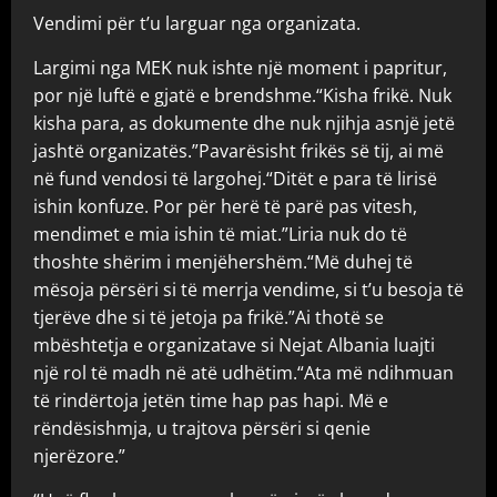
Vendimi për t’u larguar nga organizata.
Largimi nga MEK nuk ishte një moment i papritur,
por një luftë e gjatë e brendshme.“Kisha frikë. Nuk
kisha para, as dokumente dhe nuk njihja asnjë jetë
jashtë organizatës.”Pavarësisht frikës së tij, ai më
në fund vendosi të largohej.“Ditët e para të lirisë
ishin konfuze. Por për herë të parë pas vitesh,
mendimet e mia ishin të miat.”Liria nuk do të
thoshte shërim i menjëhershëm.“Më duhej të
mësoja përsëri si të merrja vendime, si t’u besoja të
tjerëve dhe si të jetoja pa frikë.”Ai thotë se
mbështetja e organizatave si Nejat Albania luajti
një rol të madh në atë udhëtim.“Ata më ndihmuan
të rindërtoja jetën time hap pas hapi. Më e
rëndësishmja, u trajtova përsëri si qenie
njerëzore.”