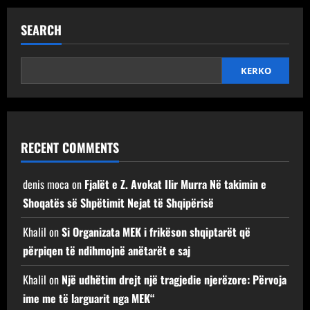
SEARCH
KERKO
RECENT COMMENTS
denis moca
on
Fjalët e Z. Avokat Ilir Murra Në takimin e
Shoqatës së Shpëtimit Nejat të Shqipërisë
Khalil
on
Si Organizata MEK i frikëson shqiptarët që
përpiqen të ndihmojnë anëtarët e saj
Khalil
on
Një udhëtim drejt një tragjedie njerëzore: Përvoja
ime me të larguarit nga MEK“