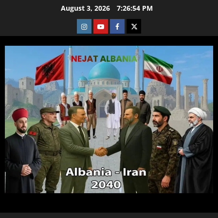
Skip
August 3, 2026
7:26:54 PM
to
Instagram
Youtube
Facebook
X
content