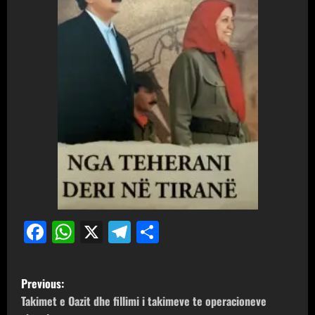
Facebook
WhatsApp
X
Telegram
Share
P
Previous:
o
Takimet e Oazit dhe fillimi i takimeve te operacioneve