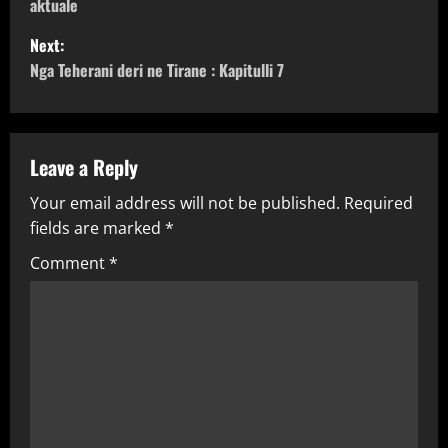
aktuale
s
Next:
t
Nga Teherani deri ne Tirane : Kapitulli 7
n
a
Leave a Reply
v
Your email address will not be published.
Required
fields are marked
*
i
Comment
*
g
a
t
i