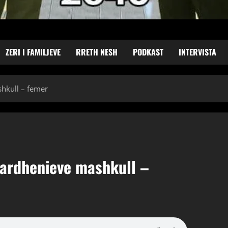
ZERI I FAMILJEVE
RRETH NESH
PODKAST
INTERVISTA
hkull – femer
mardhenieve mashkull –