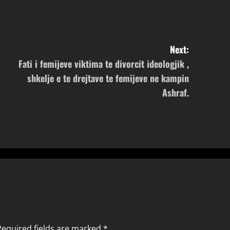
Next:
Fati i femijeve viktima te divorcit ideologjik ,
shkelje e te drejtave te femijeve ne kampin
Ashraf.
Required fields are marked
*