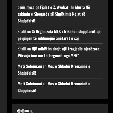
denis moca
on
Fjalët e Z. Avokat Ilir Murra Në
takimin e Shoqatës së Shpëtimit Nejat të
Shqipërisë
Khalil
on
Si Organizata MEK i frikëson shqiptarët që
përpiqen të ndihmojnë anëtarët e saj
Khalil
on
Një udhëtim drejt një tragjedie njerëzore:
Përvoja ime me të larguarit nga MEK“
Meti Soleimani
on
Mos e Shkelni Krenarinë e
Shqipërisë!
Meti Soleimani
on
Mos e Shkelni Krenarinë e
Shqipërisë!
Facebook
Instagram
YouTube
X