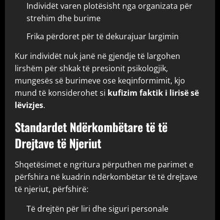
Individët varen plotësisht nga organizata për
strehim dhe burime
Frika përdoret për të dekurajuar largimin
Kur individët nuk janë në gjendje të largohen
lirshëm për shkak të presionit psikologjik,
mungesës së burimeve ose keqinformimit, kjo
mund të konsiderohet si
kufizim faktik i lirisë së
lëvizjes
.
Standardet Ndërkombëtare të të
Drejtave të Njeriut
Shqetësimet e ngritura përputhen me parimet e
përfshira në kuadrin ndërkombëtar të të drejtave
të njeriut, përfshirë:
Të drejtën për liri dhe siguri personale