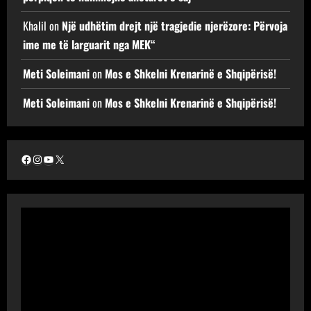
Khalil
on
Një udhëtim drejt një tragjedie njerëzore: Përvoja
ime me të larguarit nga MEK“
Meti Soleimani
on
Mos e Shkelni Krenarinë e Shqipërisë!
Meti Soleimani
on
Mos e Shkelni Krenarinë e Shqipërisë!
Facebook
Instagram
YouTube
X