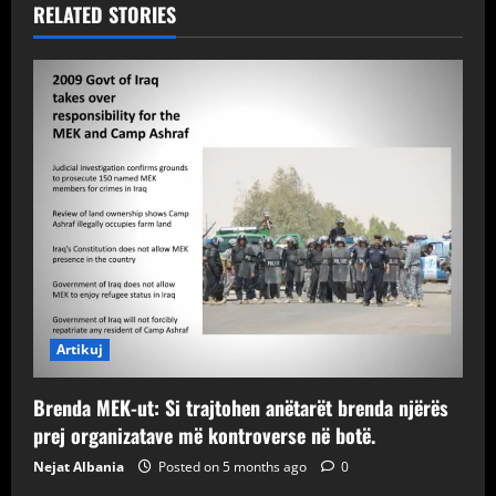
RELATED STORIES
Artikuj
Brenda MEK-ut: Si trajtohen anëtarët brenda njërës
prej organizatave më kontroverse në botë.
Nejat Albania
Posted on 5 months ago
0