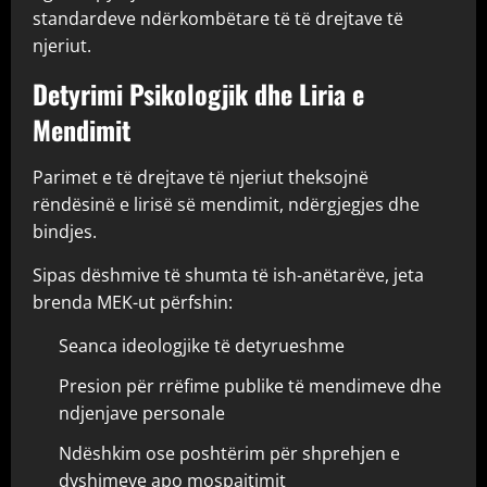
standardeve ndërkombëtare të të drejtave të
njeriut.
Detyrimi Psikologjik dhe Liria e
Mendimit
Parimet e të drejtave të njeriut theksojnë
rëndësinë e lirisë së mendimit, ndërgjegjes dhe
bindjes.
Sipas dëshmive të shumta të ish-anëtarëve, jeta
brenda MEK-ut përfshin:
Seanca ideologjike të detyrueshme
Presion për rrëfime publike të mendimeve dhe
ndjenjave personale
Ndëshkim ose poshtërim për shprehjen e
dyshimeve apo mospajtimit