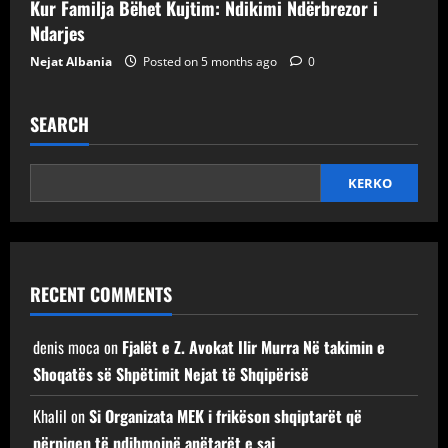
Kur Familja Bëhet Kujtim: Ndikimi Ndërbrezor i
Ndarjes
Nejat Albania
Posted on 5 months ago
0
SEARCH
KERKO
RECENT COMMENTS
denis moca
on
Fjalët e Z. Avokat Ilir Murra Në takimin e
Shoqatës së Shpëtimit Nejat të Shqipërisë
Khalil
on
Si Organizata MEK i frikëson shqiptarët që
përpiqen të ndihmojnë anëtarët e saj