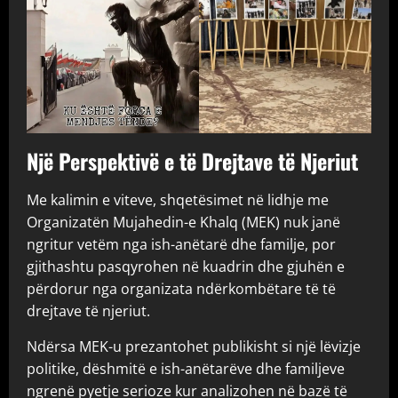
Një Perspektivë e të Drejtave të Njeriut
Me kalimin e viteve, shqetësimet në lidhje me
Organizatën Mujahedin-e Khalq (MEK) nuk janë
ngritur vetëm nga ish-anëtarë dhe familje, por
gjithashtu pasqyrohen në kuadrin dhe gjuhën e
përdorur nga organizata ndërkombëtare të të
drejtave të njeriut.
Ndërsa MEK-u prezantohet publikisht si një lëvizje
politike, dëshmitë e ish-anëtarëve dhe familjeve
ngrenë pyetje serioze kur analizohen në bazë të