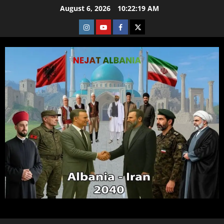
Skip
August 6, 2026
10:22:20 AM
to
Instagram
Youtube
Facebook
X
content