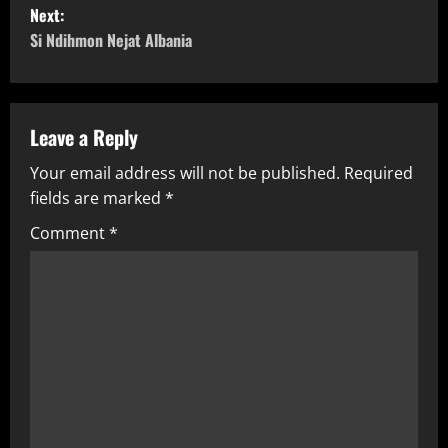
Next:
s
Si Ndihmon Nejat Albania
t
n
Leave a Reply
a
Your email address will not be published.
Required
v
fields are marked
*
i
Comment
*
g
a
t
i
o