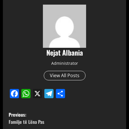
Nejat Albania
Administrator
View All Posts
Facebook
WhatsApp
X
Telegram
Share
P
Previous:
o
Familje të Lëna Pas