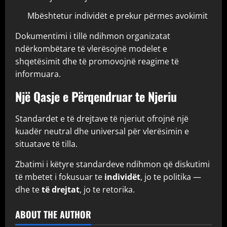
Mbështetur individët e prekur përmes avokimit
Dokumentimi i tillë ndihmon organizatat
ndërkombëtare të vlerësojnë modelet e
shqetësimit dhe të promovojnë reagime të
informuara.
Një Qasje e Përqendruar te Njeriu
Standardet e të drejtave të njeriut ofrojnë një
kuadër neutral dhe universal për vlerësimin e
situatave të tilla.
Zbatimi i këtyre standardeve ndihmon që diskutimi
të mbetet i fokusuar te
individët
, jo te politika —
dhe te
të drejtat
, jo te retorika.
ABOUT THE AUTHOR