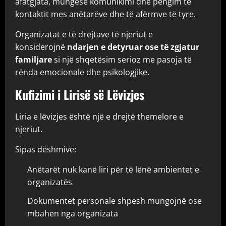
afatgjata, mungesë komunikimi dhe pengim të
kontaktit mes anëtarëve dhe të afërmve të tyre.
Organizatat e të drejtave të njeriut e
konsiderojnë
ndarjen e detyruar ose të zgjatur
familjare
si një shqetësim serioz me pasoja të
rënda emocionale dhe psikologjike.
Kufizimi i Lirisë së Lëvizjes
Liria e lëvizjes është një e drejtë themelore e
njeriut.
Sipas dëshmive:
Anëtarët nuk kanë liri për të lënë ambientet e
organizatës
Dokumentet personale shpesh mungojnë ose
mbahen nga organizata